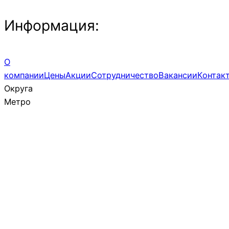
Информация:
О
компании
Цены
Акции
Сотрудничество
Вакансии
Контак
Округа
Метро
Зеленоград
Новомосковский округ
ЮАО
Зеленоград
СВАО
ЗАО
САО
СЗАО
Павелецкая
Тульская
Соколиная Гора
Белокаменная
Улица академика
Партизанская