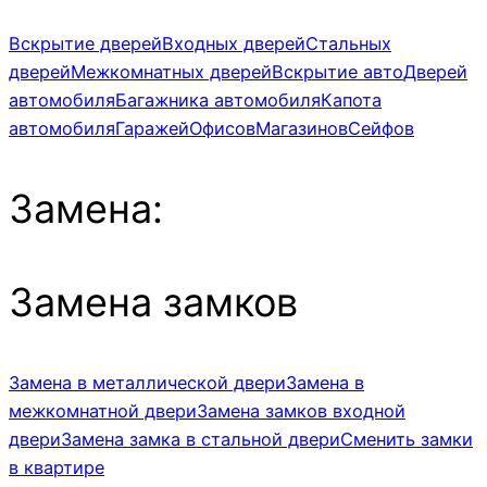
Вскрытие дверей
Входных дверей
Стальных
дверей
Межкомнатных дверей
Вскрытие авто
Дверей
автомобиля
Багажника автомобиля
Капота
автомобиля
Гаражей
Офисов
Магазинов
Сейфов
Замена:
Замена замков
Замена в металлической двери
Замена в
межкомнатной двери
Замена замков входной
двери
Замена замка в стальной двери
Сменить замки
в квартире