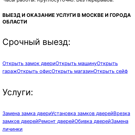
ВЫЕЗД И ОКАЗАНИЕ УСЛУГИ В
МОСКВЕ
И
ГОРОДА
ОБЛАСТИ
Срочный выезд:
Открыть замок двери
Открыть машину
Открыть
гараж
Открыть офис
Открыть магазин
Открыть сейф
Услуги:
Замена замка двери
Установка замков дверей
Врезка
замков дверей
Ремонт дверей
Обивка дверей
Замена
личинки