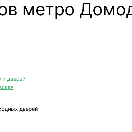
ов метро Домо
 и дверей
вская
ходных дверей