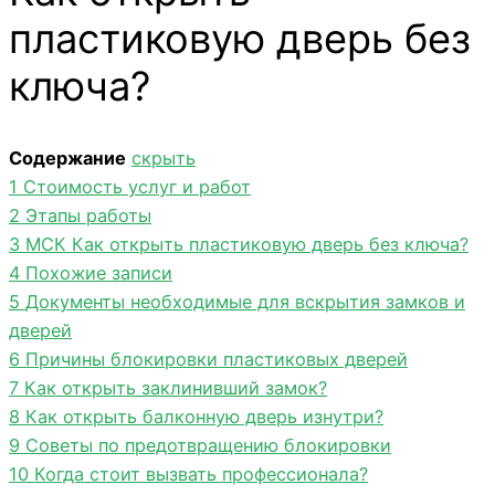
пластиковую дверь без
ключа?
Содержание
скрыть
1
Стоимость услуг и работ
2
Этапы работы
3
МСК Как открыть пластиковую дверь без ключа?
4
Похожие записи
5
Документы необходимые для вскрытия замков и
дверей
6
Причины блокировки пластиковых дверей
7
Как открыть заклинивший замок?
8
Как открыть балконную дверь изнутри?
9
Советы по предотвращению блокировки
10
Когда стоит вызвать профессионала?