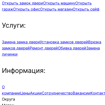
Открыть замок двери
Открыть машину
Открыть
гараж
Открыть офис
Открыть магазин
Открыть сейф
Услуги:
Замена замка двери
Установка замков дверей
Врезка
замков дверей
Ремонт дверей
Обивка дверей
Замена
личинки
Информация:
О
компании
Цены
Акции
Сотрудничество
Вакансии
Контак
Округа