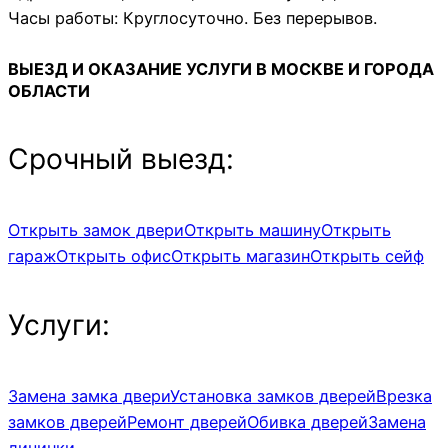
Часы работы: Круглосуточно. Без перерывов.
ВЫЕЗД И ОКАЗАНИЕ УСЛУГИ В
МОСКВЕ
И
ГОРОДА
ОБЛАСТИ
Срочный выезд:
Открыть замок двери
Открыть машину
Открыть
гараж
Открыть офис
Открыть магазин
Открыть сейф
Услуги:
Замена замка двери
Установка замков дверей
Врезка
замков дверей
Ремонт дверей
Обивка дверей
Замена
личинки